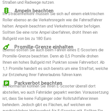
Straßen und Radwege nutzen.
Ampeln beachten
Im Straßenverkehr müssen Sie sich auf einem elektrischen
Roller ebenso an die Verkehrsregeln wie die Fahrradfahrer
halten: Ampeln beachten und Verkehrsschilder befolgen.
Sollten Sie eine rote Ampel überfahren, droht Ihnen ein
Bußgeld von bis zu 180 Euro.
Promille-Grenze einhalten
Ebenso sollten Sie auch beim Fahren eines E-Scooters die
Promille-Grenze beachten. Denn ab 0,5 Promille drohen
Ihnen ein hohes Bußgeld mit Punkten sowie Fahrverbot. Ab
1,1 Promille handelt es sich bereits um eine Straftat, welche
zur Entziehung Ihrer Fahrerlaubnis führen kann.
Parkverbot beachten
Im Normalfall können Sie Ihren E-Scooter überall dort
abstellen, wo auch Fahrräder geparkt werden. Voraussetzung
ist, dass Sie keine Fußgänger oder Rollstuhlfahrer:innen
behindern. Jedoch gibt es Flächen, auf welchen ein
ausdrückliches Halteverbot für E-Scooter gilt. Sollten Sie