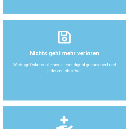
Praxis anzurufen, und schneller reagieren.
ePA kann Ben das Ergeb­nis direkt ein­sehen, ohne in der
Nichts geht mehr verloren
bleibt bei der Per­son im ärzt­lichen Dienst liegen. Mit der
tums­hormon­dosierung an­zu­passen. Doch der Brief
Wichtige Dokumente sind sicher digital gespeichert und
Ben wartet auf sein Labor­er­geb­nis, um seine Wachs­
jederzeit abrufbar.
Beispiel aus dem Alltag