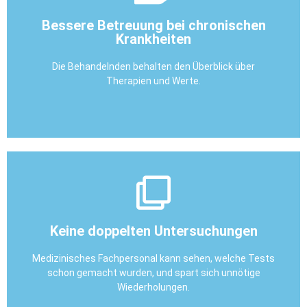
Therapie entsprechend anpassen.
einen längeren Zeitraum in der App verfolgen und die
Bessere Betreuung bei chronischen
Krankheiten
Ihre Blutzuckerwerte, auch bei Praxiswechsel, über
Anna hat Diabetes. Das fachärztliche Personal kann
Die Behandelnden behalten den Überblick über
Beispiel aus dem Alltag
Therapien und Werte.
liegen und abrufbar sind.
Keine doppelten Untersuchungen
nicht erneut geröntgt, weil seine Bilder schon in der ePA
Max wird bei einem Termin in der neuen Orthopädie
Medizinisches Fachpersonal kann sehen, welche Tests
schon gemacht wurden, und spart sich unnötige
Beispiel aus dem Alltag
Wiederholungen.