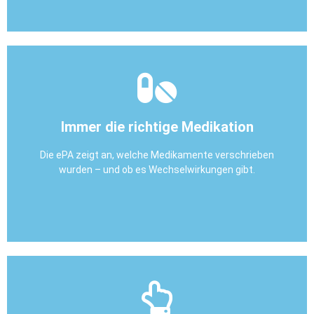
eine Alternative verschrieben werden.
seinem Cholesterinsenker verträgt – ihm kann sofort
Immer die richtige Medikation
dass Pauls neues Blutdruckmedikament sich nicht mit
In der hausärztlichen Praxis fällt mit Blick in die ePA auf,
Die ePA zeigt an, welche Medikamente verschrieben
wurden – und ob es Wechselwirkungen gibt.
Beispiel aus dem Alltag