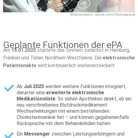
Bildnachweis: istock.com/Chinnapong
Geplante Funktionen der ePA
Am
15.01.2025
startete das System zunächst in Hamburg,
Franken und Teilen Nordrhein-Westfalens.
Die
elektronische
Patientenakte
wird kontinuierlich weiterentwickelt.
Ab
Juli 2025
werden weitere Funktionen integriert,
darunter eine
erweiterte elektronische
Medikationsliste
. So sehen Apotheken direkt, ob ein
neu verschriebenes Blutdruckmedikament
Wechselwirkungen mit einem bestehenden
Cholesterinsenker hat – und können gegebenenfalls
Rücksprache mit dem Behandelnden halten.
Ein
Messenger
zwischen Leistungserbringern und