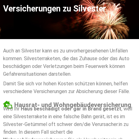
Versicherungen zu Silvester
Auch an Silvester kann es zu unvorhergesehenen Unfällen
kommen. Silvesterraketen, die das Zuhause oder das Auto
beschädigen oder Verletzungen beim Feuerwerk können
Gefahrensituationen darstellen.
Damit Sie sich vor hohen Kosten schützen können, helfen
verschiedene Versicherungen zur Absicherung dieser Fälle.
Hausrat- und Wohngebäudeversicherung
Wird Ihr
Haus beschädigt oder gar in Brand gesetzt
, weil
eine Silvesterrakete in eine falsche Bahn gerät, ist es im
Silvester-Getümmel oft schwer den/die Verursacher:in zu
finden. In diesem Fall sichert die