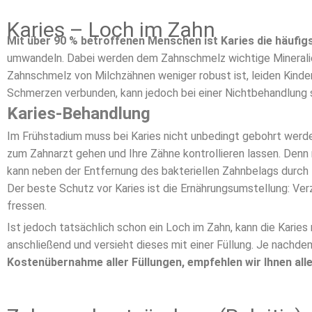
Karies – Loch im Zahn
Mit über 90 % betroffenen Menschen ist
Karies die häufi
umwandeln. Dabei werden dem Zahnschmelz wichtige Mineralien
Zahnschmelz von Milchzähnen weniger robust ist, leiden Kinder
Schmerzen verbunden, kann jedoch bei einer Nichtbehandlung 
Karies-Behandlung
Im Frühstadium muss bei Karies nicht unbedingt gebohrt werd
zum Zahnarzt gehen und Ihre Zähne kontrollieren lassen. Denn 
kann neben der Entfernung des bakteriellen Zahnbelags durch 
Der beste Schutz vor Karies ist die Ernährungsumstellung: Ver
fressen.
Ist jedoch tatsächlich schon ein Loch im Zahn, kann die Karies
anschließend und versieht dieses mit einer Füllung. Je nachd
Kostenübernahme aller Füllungen, empfehlen wir Ihnen all