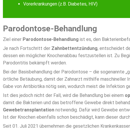
Vorerkrankungen (z.B. Diabetes, HIV)
Parodontose-Behandlung
Ziel einer
Parodontose-Behandlung
ist es, den Bakterienbef
Je nach Fortschritt der
Zahnbettentzündung
, entscheidet d
dessen ein möglicher Knochenabbau festzustellen ist. Zu Begin
Parodontitis bekämpft werden.
Bei der Basisbehandlung der Parodontose – die sogenannte „ge
örtliche Betäubung, damit der Zahnarzt mithilfe maschineller 
Gabe von Antibiotika nötig sein, wodurch meist die Infektion
Ist dies jedoch nicht der Fall, wird die Behandlung bei einem
op
damit die Bakterien und das betroffene Gewebe direkt behande
Gewebetransplantation
notwendig. Dafür wird Gewebe entwed
Ist der Knochen ebenfalls schon beschädigt, kann dieser du
Seit 01. Juli 2021 übernehmen die gesetzlichen Krankenkassen