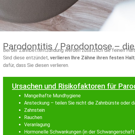
Parodontitis / Parodontose – di
Bei der Zahnbettentzündung werden zusätzlich die feinen Halt
Sind diese entzündet,
verlieren Ihre Zähne ihren festen Halt
dafür, dass Sie diesen verlieren.
Ursachen und Risikofaktoren für Par
Mangelhafte Mundhygiene
Ansteckung – teilen Sie nicht die Zahnbürste oder 
Zahnstein
Rauchen
Veranlagung
Hormonelle Schwankungen (in der Schwangerschaft 