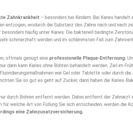
gste Zahnkrankheit
– besonders bei Kindern. Bei Karies handelt e
 entzogen, wodurch die Substanz des Zahns nach und nach zers
 besonders häufig unter Karies. Die bakteriell bedingte Zerstör
sehr schmerzhaft werden und im schlimmsten Fall zum Zahnverlu
en, oftmals genügt eine
professionelle Plaque-Entfernung.
Um 
nur dann kann Karies ohne Bohren behandelt werden. Ziel im Frü
Fluoridierungsmaßnahmen wie Gel oder Tablette oder durch die 
zichten Sie so gut es geht auf Zucker, dann haben die Karies-Ba
 nur durch Bohren entfernt werden. Dabei entfernt der Zahnarzt 
em für welche Art von Füllung Sie sich entscheiden, werden di
erdings eine Zahnzusatzversicherung.