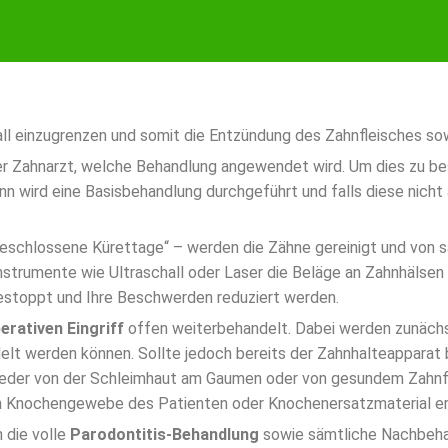
all einzugrenzen und somit die Entzündung des Zahnfleisches s
er Zahnarzt, welche Behandlung angewendet wird. Um dies zu be
n wird eine Basisbehandlung durchgeführt und falls diese nicht 
schlossene Kürettage“ – werden die Zähne gereinigt und von säm
Instrumente wie Ultraschall oder Laser die Beläge an Zahnhälsen
 gestoppt und Ihre Beschwerden reduziert werden.
erativen Eingriff
offen weiterbehandelt. Dabei werden zunäch
lt werden können. Sollte jedoch bereits der Zahnhalteapparat b
er von der Schleimhaut am Gaumen oder von gesundem Zahnfleis
rch Knochengewebe des Patienten oder Knochenersatzmaterial e
 die volle
Parodontitis-Behandlung
sowie sämtliche Nachbeha