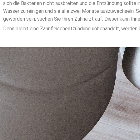
sich die Bakterien nicht ausbreiten und die Entzündung sollt
Wasser zu reinigen und sie alle zwei Monate auszuwechseln. 
geworden sein, suchen Sie Ihren Zahnarzt auf. Dieser kann Ih
Denn bleibt eine Zahnfleischentzündung unbehandelt, werden S