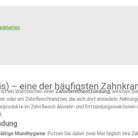
ankheiten
is) – eine der häufigsten Zahnkra
 ist ein Warnzeichen einer
Zahnfleischentzündung
, welches Si
in oder am Zahnfleischrand her, die sich dort ansiedeln. Nahrun
elprodukte im Zahnfleisch Abwehr- und Entzündungsreaktionen 
t.
ndung
ältige Mundhygiene
. Putzen Sie daher zwei Mal täglich Ihre Z