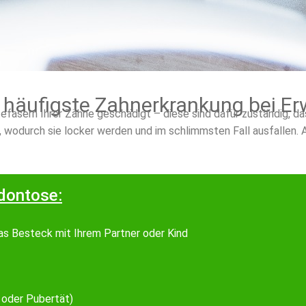
e häufigste Zahnerkrankung bei 
efasern Ihrer Zähne geschädigt – diese sind dafür zuständig, d
, wodurch sie locker werden und im schlimmsten Fall ausfallen. 
odontose:
das Besteck mit Ihrem Partner oder Kind
oder Pubertät)