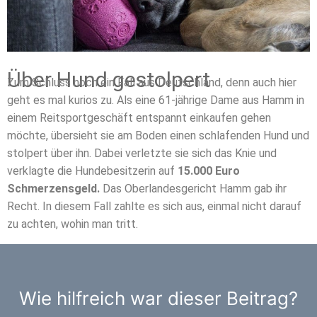
Über Hund gestolpert
Zum Schluss noch ein Fall aus Deutschland, denn auch hier
geht es mal kurios zu. Als eine 61-jährige Dame aus Hamm in
einem Reitsportgeschäft entspannt einkaufen gehen
möchte, übersieht sie am Boden einen schlafenden Hund und
stolpert über ihn. Dabei verletzte sie sich das Knie und
verklagte die Hundebesitzerin auf
15.000 Euro
Schmerzensgeld.
Das Oberlandesgericht Hamm gab ihr
Recht. In diesem Fall zahlte es sich aus, einmal nicht darauf
zu achten, wohin man tritt.
Wie hilfreich war dieser Beitrag?