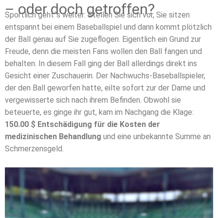
– oder doch getroffen?
Sportlich geht´s weiter: Stellen Sie sich vor, Sie sitzen
entspannt bei einem Baseballspiel und dann kommt plötzlich
der Ball genau auf Sie zugeflogen. Eigentlich ein Grund zur
Freude, denn die meisten Fans wollen den Ball fangen und
behalten. In diesem Fall ging der Ball allerdings direkt ins
Gesicht einer Zuschauerin. Der Nachwuchs-Baseballspieler,
der den Ball geworfen hatte, eilte sofort zur der Dame und
vergewisserte sich nach ihrem Befinden. Obwohl sie
beteuerte, es ginge ihr gut, kam im Nachgang die Klage:
150.00 $ Entschädigung für die Kosten der
medizinischen Behandlung
und eine unbekannte Summe an
Schmerzensgeld.