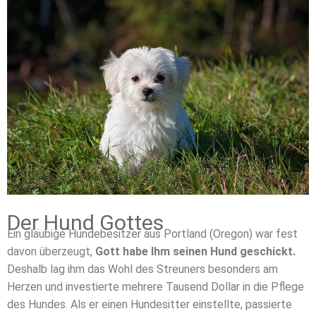
Der Hund Gottes
Ein gläubige Hundebesitzer aus Portland (Oregon) war fest
davon überzeugt,
Gott habe Ihm seinen Hund geschickt.
Deshalb lag ihm das Wohl des Streuners besonders am
Herzen und investierte mehrere Tausend Dollar in die Pflege
des Hundes. Als er einen Hundesitter einstellte, passierte