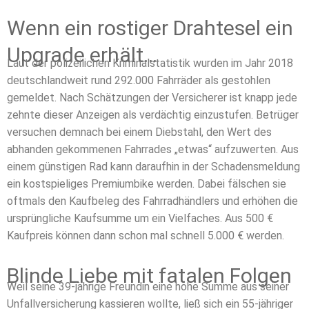
Wenn ein rostiger Drahtesel ein
Upgrade erhält…
Laut der polizeilichen Kriminalstatistik wurden im Jahr 2018
deutschlandweit rund 292.000 Fahrräder als gestohlen
gemeldet. Nach Schätzungen der Versicherer ist knapp jede
zehnte dieser Anzeigen als verdächtig einzustufen. Betrüger
versuchen demnach bei einem Diebstahl, den Wert des
abhanden gekommenen Fahrrades „etwas“ aufzuwerten. Aus
einem günstigen Rad kann daraufhin in der Schadensmeldung
ein kostspieliges Premiumbike werden. Dabei fälschen sie
oftmals den Kaufbeleg des Fahrradhändlers und erhöhen die
ursprüngliche Kaufsumme um ein Vielfaches. Aus 500 €
Kaufpreis können dann schon mal schnell 5.000 € werden.
Blinde Liebe mit fatalen Folgen
Weil seine 39-jährige Freundin eine hohe Summe aus seiner
Unfallversicherung kassieren wollte, ließ sich ein 55-jähriger