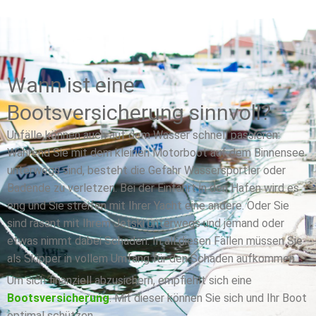
Wann ist eine
Bootsversicherung sinnvoll?
Unfälle können auch auf dem Wasser schnell passieren:
Während Sie mit dem kleinen Motorboot auf dem Binnensee
unterwegs sind, besteht die Gefahr Wassersportler oder
Badende zu verletzen. Bei der Einfahrt in den Hafen wird es
eng und Sie streifen mit Ihrer Yacht eine andere. Oder Sie
sind rasant mit Ihrem Jetski unterwegs und jemand oder
etwas nimmt dabei Schaden. In all diesen Fällen müssen Sie
als Skipper in vollem Umfang für den Schaden aufkommen.
Um sich finanziell abzusichern, empfiehlt sich eine
Bootsversicherung
. Mit dieser können Sie sich und Ihr Boot
optimal schützen.